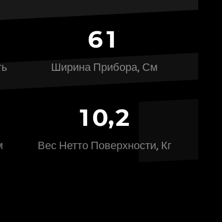
6
1
ть
Ширина Прибора, См
,
1
0
2
м
Вес Нетто Поверхности, Кг