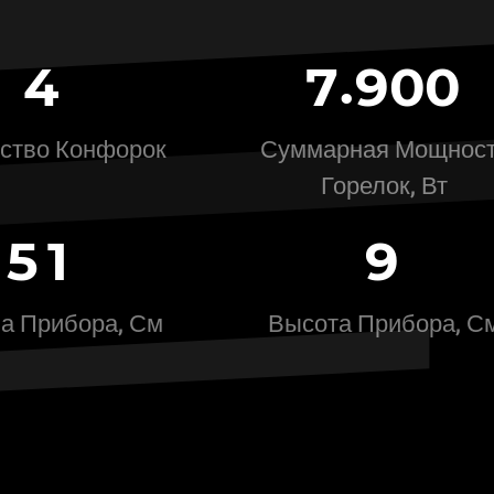
.
4
7
9
0
0
ство Конфорок
Суммарная Мощнос
Горелок, Вт
5
1
9
а Прибора, См
Высота Прибора, С