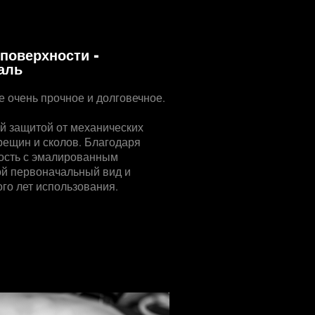
поверхности -
аль
 очень прочное и долговечное.
й защитой от механических
рещин и сколов. Благодаря
ность с эмалированным
ой первоначальный вид и
ого лет использования.