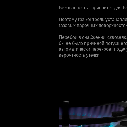
Безопасность - приоритет для E
Поэтому газ-контроль устанавл
газовых варочных поверхностях
Перебои в снабжении, сквозняк,
бы не было причиной потухшего
автоматически перекроет подачу
вероятность утечки.